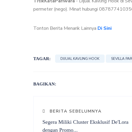
TitikKataPariwara
- Dijual Kavling Hook di Se
permeter (nego). Minat hubungi 0878774103
Tonton Berita Menarik Lainnya
Di Sini
TAGAR:
DIJUAL KAVLING HOOK
SEVILLA PA
BAGIKAN:
BERITA SEBELUMNYA
Segera Miliki Cluster Eksklusif De'Lora
dengan Promo...