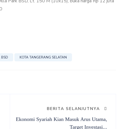
villa Park BSD, Lt. 150 M (10x15), buka harga Rp 12 juta
50
R BSD
KOTA TANGERANG SELATAN
BERITA SELANJUTNYA
Ekonomi Syariah Kian Masuk Arus Utama,
Target Investasi...