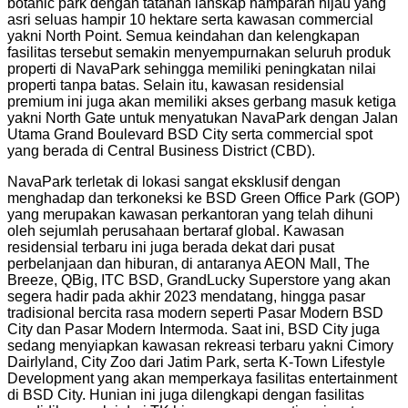
botanic park dengan tatanan lanskap hamparan hijau yang
asri seluas hampir 10 hektare serta kawasan commercial
yakni North Point. Semua keindahan dan kelengkapan
fasilitas tersebut semakin menyempurnakan seluruh produk
properti di NavaPark sehingga memiliki peningkatan nilai
properti tanpa batas. Selain itu, kawasan residensial
premium ini juga akan memiliki akses gerbang masuk ketiga
yakni North Gate untuk menyatukan NavaPark dengan Jalan
Utama Grand Boulevard BSD City serta commercial spot
yang berada di Central Business District (CBD).
NavaPark terletak di lokasi sangat eksklusif dengan
menghadap dan terkoneksi ke BSD Green Office Park (GOP)
yang merupakan kawasan perkantoran yang telah dihuni
oleh sejumlah perusahaan bertaraf global. Kawasan
residensial terbaru ini juga berada dekat dari pusat
perbelanjaan dan hiburan, di antaranya AEON Mall, The
Breeze, QBig, ITC BSD, GrandLucky Superstore yang akan
segera hadir pada akhir 2023 mendatang, hingga pasar
tradisional bercita rasa modern seperti Pasar Modern BSD
City dan Pasar Modern Intermoda. Saat ini, BSD City juga
sedang menyiapkan kawasan rekreasi terbaru yakni Cimory
Dairlyland, City Zoo dari Jatim Park, serta K-Town Lifestyle
Development yang akan memperkaya fasilitas entertainment
di BSD City. Hunian ini juga dilengkapi dengan fasilitas