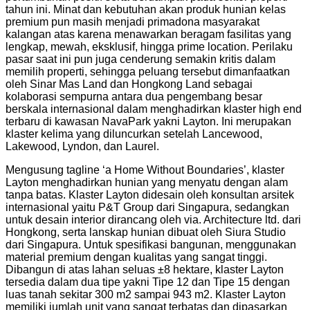
tahun ini. Minat dan kebutuhan akan produk hunian kelas
premium pun masih menjadi primadona masyarakat
kalangan atas karena menawarkan beragam fasilitas yang
lengkap, mewah, eksklusif, hingga prime location. Perilaku
pasar saat ini pun juga cenderung semakin kritis dalam
memilih properti, sehingga peluang tersebut dimanfaatkan
oleh Sinar Mas Land dan Hongkong Land sebagai
kolaborasi sempurna antara dua pengembang besar
berskala internasional dalam menghadirkan klaster high end
terbaru di kawasan NavaPark yakni Layton. Ini merupakan
klaster kelima yang diluncurkan setelah Lancewood,
Lakewood, Lyndon, dan Laurel.
Mengusung tagline ‘a Home Without Boundaries’, klaster
Layton menghadirkan hunian yang menyatu dengan alam
tanpa batas. Klaster Layton didesain oleh konsultan arsitek
internasional yaitu P&T Group dari Singapura, sedangkan
untuk desain interior dirancang oleh via. Architecture ltd. dari
Hongkong, serta lanskap hunian dibuat oleh Siura Studio
dari Singapura. Untuk spesifikasi bangunan, menggunakan
material premium dengan kualitas yang sangat tinggi.
Dibangun di atas lahan seluas ±8 hektare, klaster Layton
tersedia dalam dua tipe yakni Tipe 12 dan Tipe 15 dengan
luas tanah sekitar 300 m2 sampai 943 m2. Klaster Layton
memiliki jumlah unit yang sangat terbatas dan dipasarkan