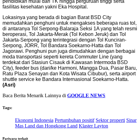
pendidikan mulai dari TK hingga perguruan tinggi serta
fasilitas kesehatan yakni Eka Hospital.
Lokasinya yang berada di bagian Barat BSD City
memudahkan penghuni untuk mengakses beberapa ruas tol,
di antaranya Tol Serpong-Balaraja Seksi 1A yang telah resmi
beroperasi, Tol Jakarta-Merak (Tol Kebon Jeruk) dan Tol
Jakarta-Serpong yang terintegrasi dengan Tol Kunciran-
Serpong, JORR, Tol Bandara Soekarno-Hatta dan Tol
Jagorawi. Penghuni pun juga dimudahkan dengan berbagai
moda transportasi seperti kereta Commuter Line (yang
terdekat dari Stasiun Cisauk di Kawasan Intermoda BSD
City), feeder bus (dari/ke Harmoni, Mangga Dua, Pasar Baru,
Ratu Plaza Senayan dan Kota Wisata Cibubur), serta airport
shuttle service ke Bandara Internasional Soekarno-Hatta.
(Asri)
Baca Berita Menarik Lainnya di
GOOGLE NEWS
Tags:
Ekonomi Indonesia
Pertumbuhan positif
Sektor properti
Sinar
Mas Land dan Hongkong Land
Klaster Layton
Pariwara terkait