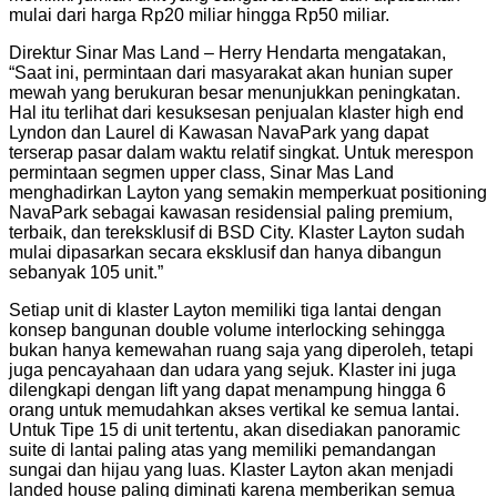
mulai dari harga Rp20 miliar hingga Rp50 miliar.
Direktur Sinar Mas Land – Herry Hendarta mengatakan,
“Saat ini, permintaan dari masyarakat akan hunian super
mewah yang berukuran besar menunjukkan peningkatan.
Hal itu terlihat dari kesuksesan penjualan klaster high end
Lyndon dan Laurel di Kawasan NavaPark yang dapat
terserap pasar dalam waktu relatif singkat. Untuk merespon
permintaan segmen upper class, Sinar Mas Land
menghadirkan Layton yang semakin memperkuat positioning
NavaPark sebagai kawasan residensial paling premium,
terbaik, dan tereksklusif di BSD City. Klaster Layton sudah
mulai dipasarkan secara eksklusif dan hanya dibangun
sebanyak 105 unit.”
Setiap unit di klaster Layton memiliki tiga lantai dengan
konsep bangunan double volume interlocking sehingga
bukan hanya kemewahan ruang saja yang diperoleh, tetapi
juga pencayahaan dan udara yang sejuk. Klaster ini juga
dilengkapi dengan lift yang dapat menampung hingga 6
orang untuk memudahkan akses vertikal ke semua lantai.
Untuk Tipe 15 di unit tertentu, akan disediakan panoramic
suite di lantai paling atas yang memiliki pemandangan
sungai dan hijau yang luas. Klaster Layton akan menjadi
landed house paling diminati karena memberikan semua