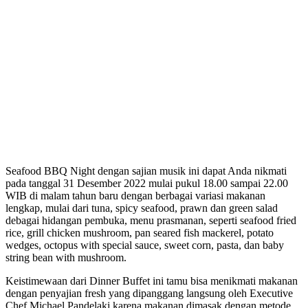
Seafood BBQ Night dengan sajian musik ini dapat Anda nikmati
pada tanggal 31 Desember 2022 mulai pukul 18.00 sampai 22.00
WIB di malam tahun baru dengan berbagai variasi makanan
lengkap, mulai dari tuna, spicy seafood, prawn dan green salad
debagai hidangan pembuka, menu prasmanan, seperti seafood fried
rice, grill chicken mushroom, pan seared fish mackerel, potato
wedges, octopus with special sauce, sweet corn, pasta, dan baby
string bean with mushroom.
Keistimewaan dari Dinner Buffet ini tamu bisa menikmati makanan
dengan penyajian fresh yang dipanggang langsung oleh Executive
Chef Michael Pandelaki karena makanan dimasak dengan metode