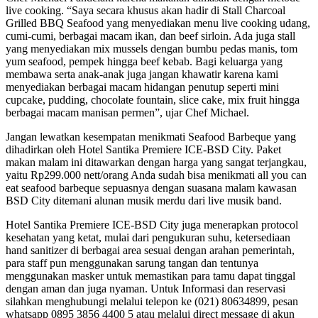
live cooking. “Saya secara khusus akan hadir di Stall Charcoal
Grilled BBQ Seafood yang menyediakan menu live cooking udang,
cumi-cumi, berbagai macam ikan, dan beef sirloin. Ada juga stall
yang menyediakan mix mussels dengan bumbu pedas manis, tom
yum seafood, pempek hingga beef kebab. Bagi keluarga yang
membawa serta anak-anak juga jangan khawatir karena kami
menyediakan berbagai macam hidangan penutup seperti mini
cupcake, pudding, chocolate fountain, slice cake, mix fruit hingga
berbagai macam manisan permen”, ujar Chef Michael.
Jangan lewatkan kesempatan menikmati Seafood Barbeque yang
dihadirkan oleh Hotel Santika Premiere ICE-BSD City. Paket
makan malam ini ditawarkan dengan harga yang sangat terjangkau,
yaitu Rp299.000 nett/orang Anda sudah bisa menikmati all you can
eat seafood barbeque sepuasnya dengan suasana malam kawasan
BSD City ditemani alunan musik merdu dari live musik band.
Hotel Santika Premiere ICE-BSD City juga menerapkan protocol
kesehatan yang ketat, mulai dari pengukuran suhu, ketersediaan
hand sanitizer di berbagai area sesuai dengan arahan pemerintah,
para staff pun menggunakan sarung tangan dan tentunya
menggunakan masker untuk memastikan para tamu dapat tinggal
dengan aman dan juga nyaman. Untuk Informasi dan reservasi
silahkan menghubungi melalui telepon ke (021) 80634899, pesan
whatsapp 0895 3856 4400 5 atau melalui direct message di akun