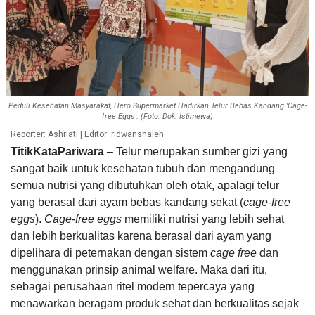
Peduli Kesehatan Masyarakat, Hero Supermarket Hadirkan Telur Bebas Kandang 'Cage-
free Eggs'. (Foto: Dok. Istimewa)
Reporter: Ashriati | Editor: ridwanshaleh
TitikKataPariwara
– Telur merupakan sumber gizi yang
sangat baik untuk kesehatan tubuh dan mengandung
semua nutrisi yang dibutuhkan oleh otak, apalagi telur
yang berasal dari ayam bebas kandang sekat (
cage-free
eggs
).
Cage-free eggs
memiliki nutrisi yang lebih sehat
dan lebih berkualitas karena berasal dari ayam yang
dipelihara di peternakan dengan sistem
cage free
dan
menggunakan prinsip animal welfare. Maka dari itu,
sebagai perusahaan ritel modern tepercaya yang
menawarkan beragam produk sehat dan berkualitas sejak