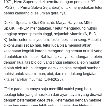
1971, Hero Supermarket bermitra dengan pemasok PT
IPSS (Inti Prima Satwa Sejahtera) untuk menyediakan telur
bebas kandang di sejumlah gerainya.
Dokter Spesialis Gizi Klinis, dr. Marya Haryono, MGizi,
Sp.GK., FINEM mengatakan, “Telur mengandung nutrisi
lengkap seperti protein tinggi, sejumlah vitamin (A, B, D,
K), kolin, selenium, yodium, fosfor, besi, dan seng. Apabila
dikonsumsi setiap hari, telur juga bisa meningkatkan
kesehatan kognitif karena mengandung semua nutrisi yang
dibutuhkan oleh otak. Bahkan faktanya, kandungan protein
dengan kualitas biologi yang tinggi sehingga lebih mudah
diolah oleh tubuh, dengan demikian bisa menjadi sumber
nutrisi untuk sistem imun, otot, dan mendukung kegiatan
kita sehari-hari.” Jumat, (14/4/2023).
“Telur pada umumnya saja memiliki nutrisi yang baik,
apalagi telur yang dihasilkan dari ayam-ayam yang dirawat
dengan peternakan
cage free
. Peternakan dengan metode
cage free
cenderung lebih sehat, bersih, dan higienis,