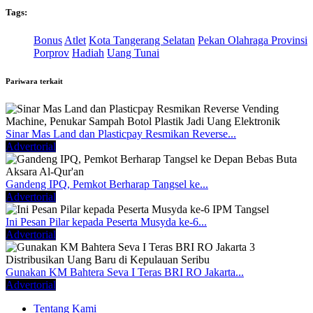
Tags:
Bonus
Atlet
Kota Tangerang Selatan
Pekan Olahraga Provinsi
Porprov
Hadiah
Uang Tunai
Pariwara terkait
Sinar Mas Land dan Plasticpay Resmikan Reverse...
Advertorial
Gandeng IPQ, Pemkot Berharap Tangsel ke...
Advertorial
Ini Pesan Pilar kepada Peserta Musyda ke-6...
Advertorial
Gunakan KM Bahtera Seva I Teras BRI RO Jakarta...
Advertorial
Tentang Kami