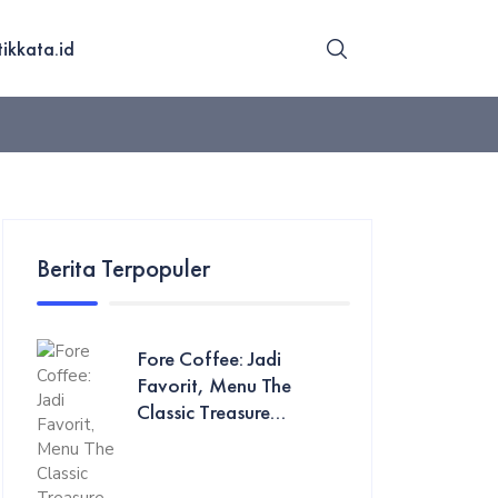
tikkata.id
Berita Terpopuler
Fore Coffee: Jadi
Favorit, Menu The
Classic Treasure...
li Kota Tangsel Benyamin Davnie saat mengikuti kegiatan Parad
ng diselenggarakan di Bintaro, Tangsel, Minggu (20/8/2023). (F