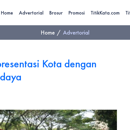
Home
Advertorial
Brosur
Promosi
TitikKata.com
Ti
Home
Advertorial
resentasi Kota dengan
udaya
Wa
ya