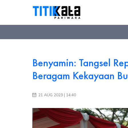
Benyamin: Tangsel Rep
Beragam Kekayaan B
21 AUG 2023 | 14:40
nasional
sel)