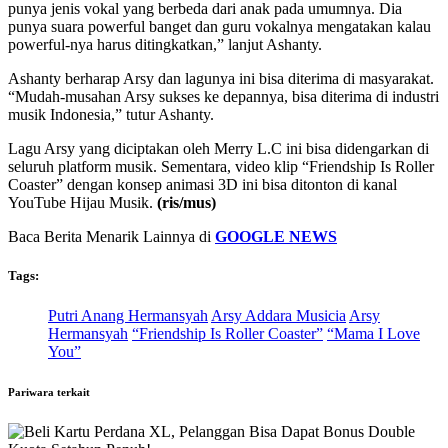
punya jenis vokal yang berbeda dari anak pada umumnya. Dia
punya suara powerful banget dan guru vokalnya mengatakan kalau
powerful-nya harus ditingkatkan,” lanjut Ashanty.
Ashanty berharap Arsy dan lagunya ini bisa diterima di masyarakat.
“Mudah-musahan Arsy sukses ke depannya, bisa diterima di industri
musik Indonesia,” tutur Ashanty.
Lagu Arsy yang diciptakan oleh Merry L.C ini bisa didengarkan di
seluruh platform musik. Sementara, video klip “Friendship Is Roller
Coaster” dengan konsep animasi 3D ini bisa ditonton di kanal
YouTube Hijau Musik.
(ris/mus)
Baca Berita Menarik Lainnya di
GOOGLE NEWS
Tags:
Putri Anang Hermansyah
Arsy Addara Musicia
Arsy
Hermansyah
“Friendship Is Roller Coaster”
“Mama I Love
You”
Pariwara terkait