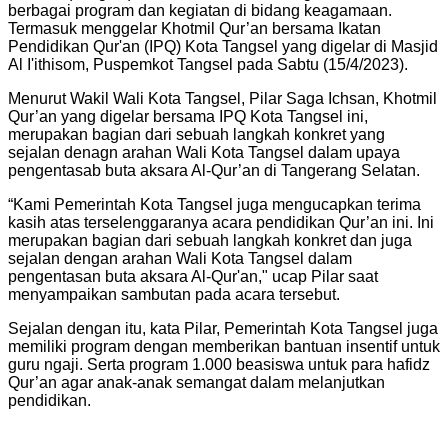
berbagai program dan kegiatan di bidang keagamaan.
Termasuk menggelar Khotmil Qur’an bersama Ikatan
Pendidikan Qur'an (IPQ) Kota Tangsel yang digelar di Masjid
Al I'ithisom, Puspemkot Tangsel pada Sabtu (15/4/2023).
Menurut Wakil Wali Kota Tangsel, Pilar Saga Ichsan, Khotmil
Qur’an yang digelar bersama IPQ Kota Tangsel ini,
merupakan bagian dari sebuah langkah konkret yang
sejalan denagn arahan Wali Kota Tangsel dalam upaya
pengentasab buta aksara Al-Qur’an di Tangerang Selatan.
“Kami Pemerintah Kota Tangsel juga mengucapkan terima
kasih atas terselenggaranya acara pendidikan Qur’an ini. Ini
merupakan bagian dari sebuah langkah konkret dan juga
sejalan dengan arahan Wali Kota Tangsel dalam
pengentasan buta aksara Al-Qur'an," ucap Pilar saat
menyampaikan sambutan pada acara tersebut.
Sejalan dengan itu, kata Pilar, Pemerintah Kota Tangsel juga
memiliki program dengan memberikan bantuan insentif untuk
guru ngaji. Serta program 1.000 beasiswa untuk para hafidz
Qur’an agar anak-anak semangat dalam melanjutkan
pendidikan.