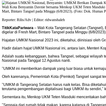
Wali Kota Benyamin Davnie bersama Menkop UKM Teten Masduki da
Mart, Bintaro Tangsel pada Minggu (6/8/2023). (Foto: Dok. Humas 
Reporter: Rilis/Adv | Editor: ridwanshaleh
TitikKataPariwara
– Wali Kota Tangerang Selatan (Tangsel)
digelar di Fresh Mart, Bintaro Tangsel pada Minggu (6/8/2023)
Hajatan UMKM Nasional 2023 ini, diketahui, diinisiasi ole
Hadir dalam hajat UMKM Nasional ini, antara lain, Menteri
Adalah suatu kebanggaan, bahwa Tangsel, sebagai wilayah t
Nasional pada Tanggal 12 Agustus nanti.
"UMKM ini memberikan dampak yang luar biasa untuk kemaju
Oleh karenanya, Pemerintah Kota (Pemkot) Tangsel sangat t
"UMKM di Tangerang Selatan harus naik kelas. Bisa diketahui t
terutama pengembangan digitalisasi bagi UMKM itu sendiri," 
Sementara itu, Menkop UKM Teten Masduki menceritakan bahw
"Sengaja dari rumah tidak makan, karena katanya di Tangeran