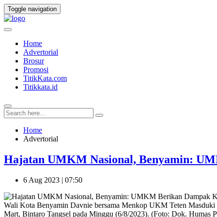
Toggle navigation
Home
Advertorial
Brosur
Promosi
TitikKata.com
Titikkata.id
Home
Advertorial
Hajatan UMKM Nasional, Benyamin: UMK
6 Aug 2023 | 07:50
Wali Kota Benyamin Davnie bersama Menkop UKM Teten Masduki da
Mart, Bintaro Tangsel pada Minggu (6/8/2023). (Foto: Dok. Humas 