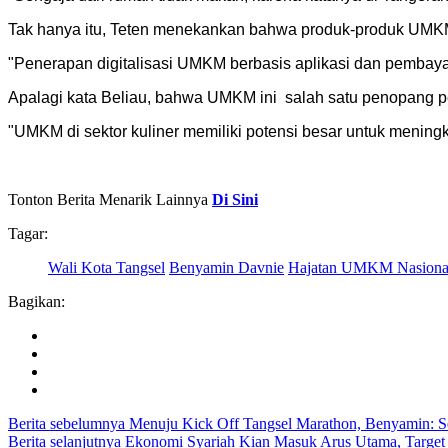
Tak hanya itu, Teten menekankan bahwa produk-produk UMKM in
"Penerapan digitalisasi UMKM berbasis aplikasi dan pemba
Apalagi kata Beliau, bahwa UMKM ini
salah satu penopang p
"UMKM di sektor kuliner memiliki potensi besar untuk meni
Tonton Berita Menarik Lainnya
Di Sini
Tagar:
Wali Kota Tangsel
Benyamin Davnie
Hajatan UMKM Nasiona
Bagikan:
Berita sebelumnya
Menuju Kick Off Tangsel Marathon, Benyamin: Se
Berita selanjutnya
Ekonomi Syariah Kian Masuk Arus Utama, Target I