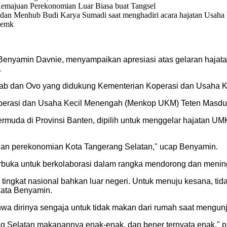
n Menhub Budi Karya Sumadi saat menghadiri acara hajatan Usaha 
Pemk
, Benyamin Davnie, menyampaikan apresiasi atas gelaran haj
.
h Grab dan Ovo yang didukung Kementerian Koperasi dan Usah
 Koperasi dan Usaha Kecil Menengah (Menkop UKM) Teten Masd
ermuda di Provinsi Banten, dipilih untuk menggelar hajatan 
an perekonomian Kota Tangerang Selatan," ucap Benyamin.
erbuka untuk berkolaborasi dalam rangka mendorong dan meni
ingkat nasional bahkan luar negeri. Untuk menuju kesana, tidak 
kata Benyamin.
a dirinya sengaja untuk tidak makan dari rumah saat mengunj
g Selatan makanannya enak-enak, dan bener ternyata enak," pu