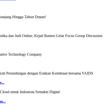
...
n...