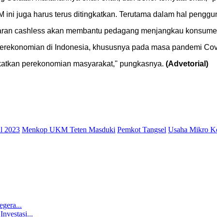
i juga harus terus ditingkatkan. Terutama dalam hal pengguna
yaran cashless akan membantu pedagang menjangkau konsumen 
erekonomian di Indonesia, khususnya pada masa pandemi Covi
ngkatkan perekonomian masyarakat," pungkasnya.
(Advetorial)
l 2023
Menkop UKM Teten Masduki
Pemkot Tangsel
Usaha Mikro K
gera...
nvestasi...