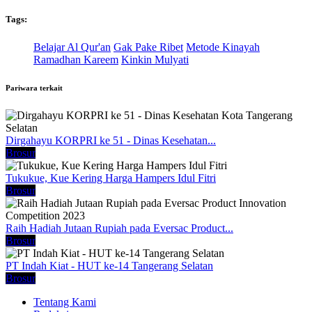
Tags:
Belajar Al Qur'an
Gak Pake Ribet
Metode Kinayah
Ramadhan Kareem
Kinkin Mulyati
Pariwara terkait
Dirgahayu KORPRI ke 51 - Dinas Kesehatan...
Brosur
Tukukue, Kue Kering Harga Hampers Idul Fitri
Brosur
Raih Hadiah Jutaan Rupiah pada Eversac Product...
Brosur
PT Indah Kiat - HUT ke-14 Tangerang Selatan
Brosur
Tentang Kami