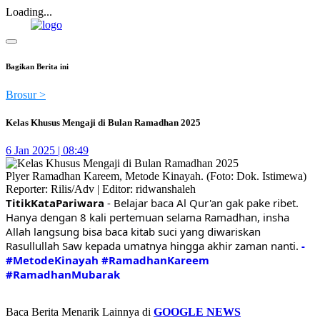
Loading...
Bagikan Berita ini
Brosur >
Kelas Khusus Mengaji di Bulan Ramadhan 2025
6 Jan 2025 | 08:49
Plyer Ramadhan Kareem, Metode Kinayah. (Foto: Dok. Istimewa)
Reporter: Rilis/Adv | Editor: ridwanshaleh
TitikKataPariwara
- Belajar baca Al Qur'an gak pake ribet.
Hanya dengan 8 kali pertemuan selama Ramadhan, insha
Allah langsung bisa baca kitab suci yang diwariskan
Rasullullah Saw kepada umatnya hingga akhir zaman nanti.
-
#MetodeKinayah
#RamadhanKareem
#RamadhanMubarak
Baca Berita Menarik Lainnya di
GOOGLE NEWS