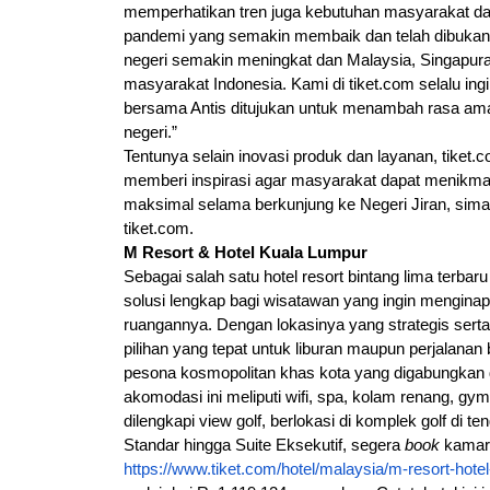
memperhatikan tren juga kebutuhan masyarakat dala
pandemi yang semakin membaik dan telah dibukanya 
negeri semakin meningkat dan Malaysia, Singapura, 
masyarakat Indonesia. Kami di tiket.com selalu ing
bersama Antis ditujukan untuk menambah rasa aman
negeri.”
Tentunya selain inovasi produk dan layanan, tiket.c
memberi inspirasi agar masyarakat dapat menikmat
maksimal selama berkunjung ke Negeri Jiran, simak
tiket.com.
M Resort & Hotel Kuala Lumpur
Sebagai salah satu hotel resort bintang lima terba
solusi lengkap bagi wisatawan yang ingin menginap
ruangannya. Dengan lokasinya yang strategis serta
pilihan yang tepat untuk liburan maupun perjalana
pesona kosmopolitan khas kota yang digabungkan de
akomodasi ini meliputi wifi, spa, kolam renang, gy
dilengkapi view golf, berlokasi di komplek golf di te
Standar hingga Suite Eksekutif, segera 
book 
https://www.tiket.com/hotel/malaysia/m-resort-ho