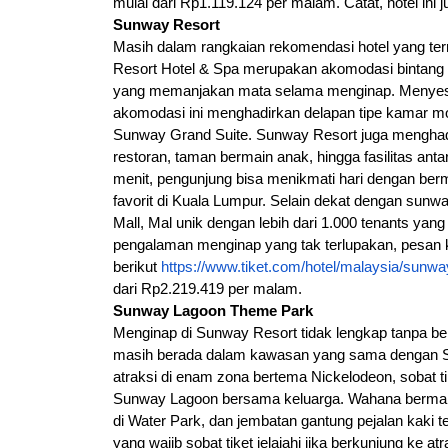
mulai dari Rp1.119.124 per malam. Catat, hotel ini
Sunway Resort
Masih dalam rangkaian rekomendasi hotel yang ter
Resort Hotel & Spa merupakan akomodasi bintan
yang memanjakan mata selama menginap. Menyesuai
akomodasi ini menghadirkan delapan tipe kamar mod
Sunway Grand Suite. Sunway Resort juga menghadirka
restoran, taman bermain anak, hingga fasilitas ant
menit, pengunjung bisa menikmati hari dengan berm
favorit di Kuala Lumpur. Selain dekat dengan sunwa
Mall, Mal unik dengan lebih dari 1.000 tenants yang
pengalaman menginap yang tak terlupakan, pesan ka
berikut 
https://www.tiket.com/hotel/malaysia/sun
dari Rp2.219.419 per malam.
Sunway Lagoon Theme Park
Menginap di Sunway Resort tidak lengkap tanpa be
masih berada dalam kawasan yang sama dengan Sun
atraksi di enam zona bertema Nickelodeon, sobat 
Sunway Lagoon bersama keluarga. Wahana bermain 
di Water Park, dan jembatan gantung pejalan kaki 
yang wajib sobat tiket jelajahi jika berkunjung ke atr