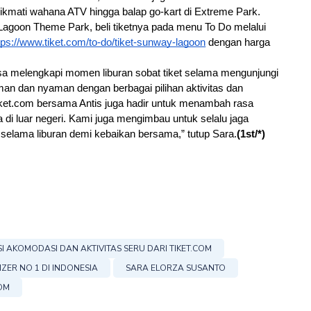
mati wahana ATV hingga balap go-kart di Extreme Park. 
Lagoon Theme Park, beli tiketnya pada menu To Do melalui 
tps://www.tiket.com/to-do/tiket-sunway-lagoon
 dengan harga 
bisa melengkapi momen liburan sobat tiket selama mengunjungi 
man dan nyaman dengan berbagai pilihan aktivitas dan 
tiket.com bersama Antis juga hadir untuk menambah rasa 
di luar negeri. Kami juga mengimbau untuk selalu jaga 
selama liburan demi kebaikan bersama,” tutup Sara.
(1st/*)
 AKOMODASI DAN AKTIVITAS SERU DARI TIKET.COM
ZER NO 1 DI INDONESIA
SARA ELORZA SUSANTO
COM