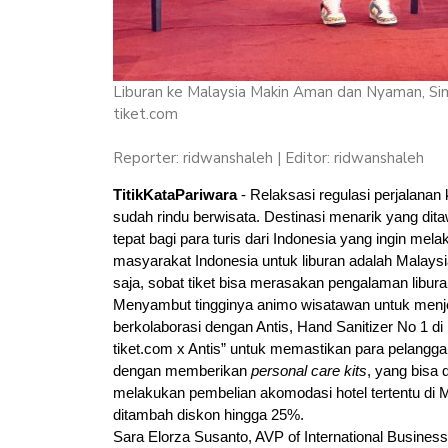
Liburan ke Malaysia Makin Aman dan Nyaman, Si
tiket.com
Reporter: ridwanshaleh | Editor: ridwanshaleh
TitikKataPariwara 
- Relaksasi regulasi perjalanan
sudah rindu berwisata. Destinasi menarik yang dita
tepat bagi para turis dari Indonesia yang ingin mela
masyarakat Indonesia untuk liburan adalah Malays
saja, sobat tiket bisa merasakan pengalaman libur
Menyambut tingginya animo wisatawan untuk menjel
berkolaborasi dengan Antis, Hand Sanitizer No 1 di
tiket.com x Antis” untuk memastikan para pelangg
dengan memberikan 
personal care kits
, yang bisa 
melakukan pembelian akomodasi hotel tertentu di Ma
ditambah diskon hingga 25%.
Sara Elorza Susanto, AVP of International Business 