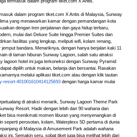
 juga termasuk dalam program tiket.com X Antis.
masuk dalam program tiket.com X Antis di Malaysia, Sunway 
g lima yang menawarkan kamar dengan pemandangan kota 
kan dengan tren perjalanan dan gaya hidup terbaru, 
ern, mulai dari Deluxe Suite hingga Premier Suites dan 
n fasilitas yang lengkap, meliputi wifi, kolam renang, 
ar jemput bandara. Menariknya, dengan hanya berjalan kaki 11 
ain di taman hiburan Sunway Lagoon, salah satu atraksi 
y lagoon hotel ini juga terkoneksi dengan Sunway Pyramid 
 dapat dipilih untuk makan, belanja dan bersantai. Rasakan 
marnya melalui aplikasi tiket.com atau dengan klik tautan 
way-resort-401001610414125693
 dengan harga kamar mulai 
rpetualang di atraksi menarik, Sunway Lagoon Theme Park 
way Resort. Hadir dengan lebih dari 90 wahana dan 
tiket bisa menikmati momen liburan yang menyenangkan di 
seperti perosotan, kolam, Waterplexx 5D pertama di dunia 
terpanjang di Malaysia di Amusement Park adalah wahana 
aksi ini. Semakin seru, sobat tiket juga bisa melihat lebih dari 