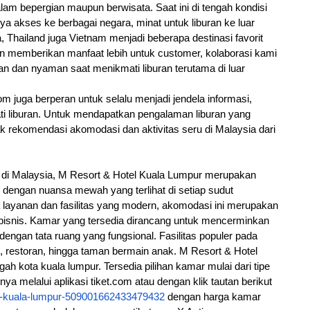
m bepergian maupun berwisata. Saat ini di tengah kondisi 
akses ke berbagai negara, minat untuk liburan ke luar 
Thailand juga Vietnam menjadi beberapa destinasi favorit 
in memberikan manfaat lebih untuk customer, kolaborasi kami 
 dan nyaman saat menikmati liburan terutama di luar 
om juga berperan untuk selalu menjadi jendela informasi, 
i liburan. Untuk mendapatkan pengalaman liburan yang 
 rekomendasi akomodasi dan aktivitas seru di Malaysia dari 
ru di Malaysia, M Resort & Hotel Kuala Lumpur merupakan 
 dengan nuansa mewah yang terlihat di setiap sudut 
 layanan dan fasilitas yang modern, akomodasi ini merupakan 
n bisnis. Kamar yang tersedia dirancang untuk mencerminkan 
ngan tata ruang yang fungsional. Fasilitas populer pada 
m, restoran, hingga taman bermain anak. M Resort & Hotel 
ngah kota kuala lumpur. Tersedia pilihan kamar mulai dari tipe 
kamarnya melalui aplikasi tiket.com atau dengan klik tautan berikut 
tel-kuala-lumpur-509001662433479432
 dengan harga kamar 