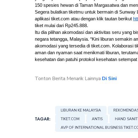
150 spesies hewan di Taman Margasatwa dan menik
Segera bulatkan tiketmu untuk bermain di Sunway 
aplikasi tiket.com atau dengan klik tautan berikut 
ht
tiket mulai dari Rp245.888.
Itu dia pilihan akomodasi dan aktivitas seru yang 
negara tetangga, Malaysia. “Kini liburan semakin a
akomodasi yang tersedia di tiket.com. Kolaborasi 
aman dan nyaman saat menikmati liburan, terutama 
kesehatan dan patuhi protokol kesehatan setempat 
Tonton Berita Menarik Lainnya
Di Sini
LIBURAN KE MALAYSIA
REKOMENDASI
TAGAR:
TIKET.COM
ANTIS
HAND SANITI
AVP OF INTERNATIONAL BUSINESS TIKET.