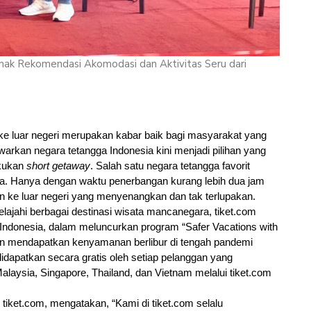
mak Rekomendasi Akomodasi dan Aktivitas Seru dari
 ke luar negeri merupakan kabar baik bagi masyarakat yang 
warkan negara tetangga Indonesia kini menjadi pilihan yang 
kukan 
short getaway
. Salah satu negara tetangga favorit 
ia. Hanya dengan waktu penerbangan kurang lebih dua jam 
an ke luar negeri yang menyenangkan dan tak terlupakan.
ajahi berbagai destinasi wisata mancanegara, tiket.com 
 Indonesia, dalam meluncurkan program “Safer Vacations with 
an mendapatkan kenyamanan berlibur di tengah pandemi 
didapatkan secara gratis oleh setiap pelanggan yang 
laysia, Singapore, Thailand, dan Vietnam melalui tiket.com 
tiket.com, mengatakan, “Kami di tiket.com selalu 