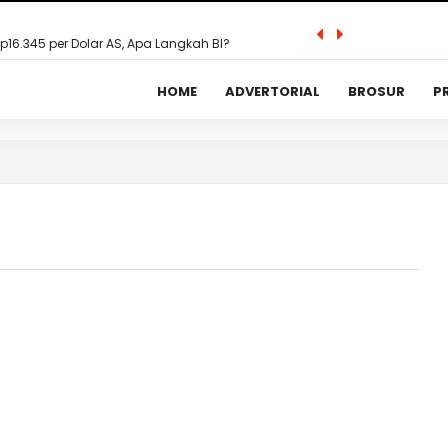
adsense_activation_code; ?>
custom_header_codes; ?>
p16.345 per Dolar AS, Apa Langkah BI?
HOME
ADVERTORIAL
BROSUR
P
mas Harus Punya Hati di Era AI – Ini Kata IFLS
n, BI Luncurkan Fitur Baru di Yogyakarta
 di Konser Eksklusif untuk Nasabah Premier
tal II-2025, Bank Masih Selektif Salurkan
-Rate, Apakah Kredit Akan Makin Murah?