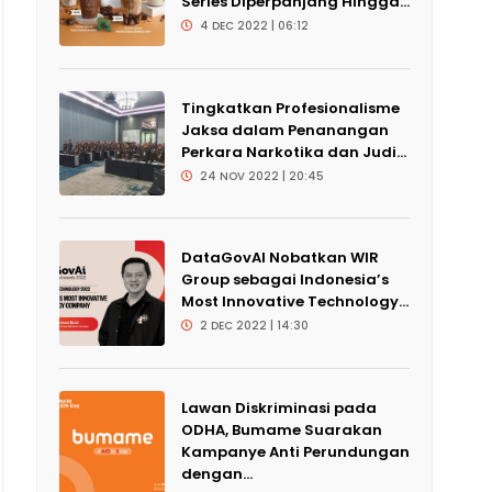
Series Diperpanjang Hingga...
4 DEC 2022 | 06:12
Tingkatkan Profesionalisme
Jaksa dalam Penanangan
Perkara Narkotika dan Judi...
24 NOV 2022 | 20:45
DataGovAI Nobatkan WIR
Group sebagai Indonesia’s
Most Innovative Technology...
2 DEC 2022 | 14:30
Lawan Diskriminasi pada
ODHA, Bumame Suarakan
Kampanye Anti Perundungan
dengan...