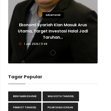
Advertorial
Ekonomi Syariah Kian Masuk Arus
E
Utama, Target Investasi Halal Jadi
U
Taruhan...
1 Jan 2026 | 11:49
Tagar Popular
BENYAMIN DAVNIE
WALI KOTA TANGSEL
PEMKOT TANGSEL
PILAR SAGA ICHSAN