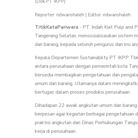
(Dok.PT IKPP)
Reporter: ridwanshaleh | Editor: ridwanshaleh
TitikKataPariwara
- PT. Indah Kiat Pulp and
Tangerang Selatan, mensosialisasikan sistem
dan barang, kepada seluruh pengurus dan kru ang
Kepala Departemen Sustainabilty PT IKPP Tbk, K
antara perusahaan dengan pemerintah kota Tan
bersedia membagikan pengetahuan dan pengal
umum dan barang. Utamanya dalam meningkatk
bertugas dalam proses produksi perusahaan.
Dihadapan 22 awak angkutan umum dan barang ya
berpesan agar kegiatan berbagai pengetahuan d
praktisi angkutan dari Dinas Perhubungan Tangs
kerja di perusahaan.