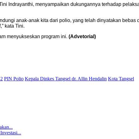
ini Indrayanthi, menyampaikan dukungannya terhadap pelaks
ndungi anak-anak kita dari polio, yang telah dinyatakan bebas 
” kata Tini.
lam menyukseskan program ini.
(Advetorial)
V2
PIN Polio
Kepala Dinkes Tangsel dr. Allin Hendalin
Kota Tangsel
akan...
nvestasi...