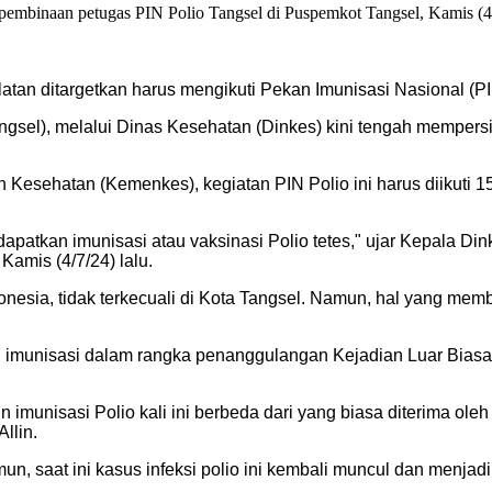
rta pembinaan petugas PIN Polio Tangsel di Puspemkot Tangsel, Kamis
atan ditargetkan harus mengikuti Pekan Imunisasi Nasional (PI
gsel), melalui Dinas Kesehatan (Dinkes) kini tengah mempers
Kesehatan (Kemenkes), kegiatan PIN Polio ini harus diikuti 15
dapatkan imunisasi atau vaksinasi Polio tetes," ujar Kepala Din
amis (4/7/24) lalu.
nesia, tidak terkecuali di Kota Tangsel. Namun, hal yang membe
imunisasi dalam rangka penanggulangan Kejadian Luar Biasa (
munisasi Polio kali ini berbeda dari yang biasa diterima oleh a
llin.
n, saat ini kasus infeksi polio ini kembali muncul dan menjadi