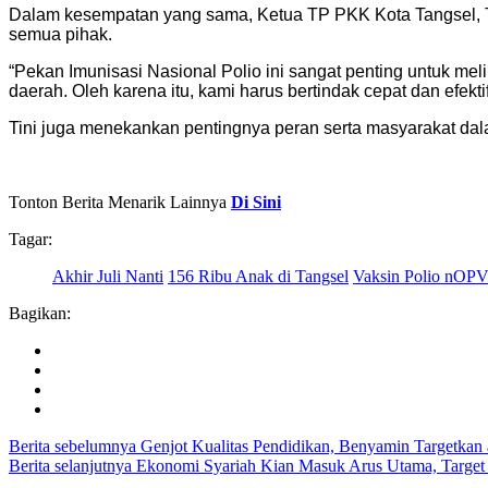
Dalam kesempatan yang sama, Ketua TP PKK Kota Tangsel, T
semua pihak.
“Pekan Imunisasi Nasional Polio ini sangat penting untuk meli
daerah. Oleh karena itu, kami harus bertindak cepat dan efektif,
Tini juga menekankan pentingnya peran serta masyarakat da
Tonton Berita Menarik Lainnya
Di Sini
Tagar:
Akhir Juli Nanti
156 Ribu Anak di Tangsel
Vaksin Polio nOP
Bagikan:
Berita sebelumnya
Genjot Kualitas Pendidikan, Benyamin Targetkan 
Berita selanjutnya
Ekonomi Syariah Kian Masuk Arus Utama, Target I