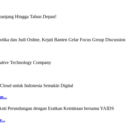
n...
...