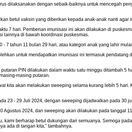
n harus dilaksanakan dengan sebaik-baiknya untuk mencegah peny
lkan betul vaksin yang diberikan kepada anak-anak nanti agar i
waktu 7 hari. Pemberian imunisasi ini akan dilakukan di pusk
si lainnya di bawah koordinasi puskesmas.
- 7 tahun 11 bulan 29 hari, atau kategori anak yang lahir mulai
bolehkan untuk mendapatkan imunisasi ini termasuk pendatang 
g putaran PIN dilakukan dalam waktu satu minggu ditambah 5 ha
 masing-masing putaran.
ewat kita akan melakukan sweeping selama kurang lebih 5 hari
da 23 - 29 Juli 2024, dengan sweeping dijadwalkan pada 30 jul
 10 Agustus 2024, dan sweeping akan dilakukan pada tanggal 1
gu, kami berharap betul dukungan dari semuanya. Semoga pad
ya ada di tangan kita," tambahnya.