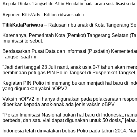
Kepala Dinkes Tangsel dr. Allin Hendalin pada acara sosialisasi se
Reporter: Rilis/Adv | Editor: ridwanshaleh
TitikKataPariwara
– Ratusan ribu anak di Kota Tangerang Sel
Karenanya, Pemerintah Kota (Pemkot) Tangerang Selatan (Tan
imunisasi tersebut.
Berdasarkan Pusat Data dan Informasi (Pusdatin) Kementerian 
Tangsel saat ini.
"Jadi dari tanggal 23 Juli nanti, anak usia 0-7 tahun akan men
pembinaan petugas PIN Polio Tangsel di Puspemkot Tangsel, K
Kegiatan PIN Polio ini memang bukan menjadi hal baru di Indo
yang digunakan yakni nOPV2.
Vaksin nOPV2 ini hanya digunakan pada pelaksanaan respon 
diberikan kepada anak-anak ada jenis vaksin oBPV.
"Pekan Imunisasi Nasional bukan hal baru di Indonesia, namun i
berbeda, dan satu vial dapat digunakan untuk 50 dosis," jelas A
Indonesia telah dinyatakan bebas Polio pada tahun 2014. Namu