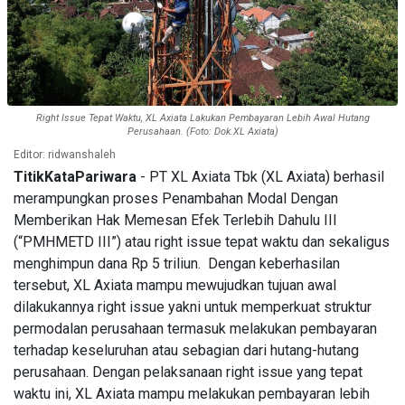
Right Issue Tepat Waktu, XL Axiata Lakukan Pembayaran Lebih Awal Hutang
Perusahaan. (Foto: Dok.XL Axiata)
Editor: ridwanshaleh
TitikKataPariwara
- PT XL Axiata Tbk (XL Axiata) berhasil
merampungkan proses Penambahan Modal Dengan
Memberikan Hak Memesan Efek Terlebih Dahulu III
(“PMHMETD III”) atau right issue tepat waktu dan sekaligus
menghimpun dana Rp 5 triliun.
Dengan keberhasilan
tersebut, XL Axiata mampu mewujudkan tujuan awal
dilakukannya right issue yakni untuk memperkuat struktur
permodalan perusahaan termasuk melakukan pembayaran
terhadap keseluruhan atau sebagian dari hutang-hutang
perusahaan. Dengan pelaksanaan right issue yang tepat
waktu ini, XL Axiata mampu melakukan pembayaran lebih