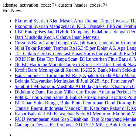
adsense_activation_code; ?>
custom_header_codes; ?>
Hot News :
Ekonomi Syariah Kian Masuk Arus Utama, Target Investasi Ha
Ekonomi Syariah Menggeliat di KTI, Transaksi FESyar Tembu
LBP Enterprises Jadi Hybrid Company, Kolaborasi dengan Per
Dari Musholla Kecil, Cahaya Iman Menyala
Cussons Baby Tampil dengan Wajah Baru, Luncurkan Komun
Nilai Tukar Rupiah Tembus Rp16.345 per Dolar AS, Apa Lan
Tak Cukup Cerdas, Generasi Emas Harus Punya Hati di Era AI
QRIS Kini Bisa Tap Tanpa Scan, BI Luncurkan Fitur Baru di 
OCBC Hadirkan Mariah Carey di Konser Eksklusif untuk Nas
Kredit Baru Meningkat di Kuartal II-2025, Bank Masih Selekt
Bank Indonesia Turunkan BI-Rate, Apakah Kredit Akan Maki
Belanja Masyarakat Meningkat di Juni 2025, Apa Pemicunya?
Sambut 1 Muharram, Musholla Al-Hidayah Gelar Khataman Q
Didukung Dana Ratusan Miliar dari Eropa, Amartha Perkua
Politik, Tubuh, dan Satire di Balik Cerpen: Buku 'Kontrak Poli
BI Tahan Suku Bunga, Buka Pintu Penurunan Demi Dorong 
Transisi Energi Indonesia Mandek? Ini Kata Para Pakar di Dis
Kabar Baik dari BI: Kewajiban Neto RI Menurun, Ekonomi 
RUU Perampasan Aset Siap Disahkan, Tapi Siapa yang Menja
Cadangan Devisa RI Tembus USD 152,5 Miliar, Bukti Ekono