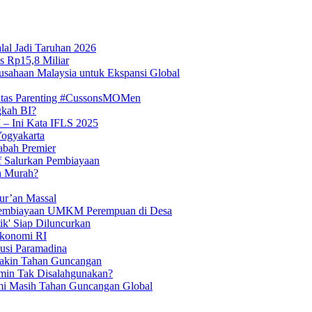
lal Jadi Taruhan 2026
s Rp15,8 Miliar
usahaan Malaysia untuk Ekspansi Global
itas Parenting #CussonsMOMen
gkah BI?
 – Ini Kata IFLS 2025
Yogyakarta
abah Premier
if Salurkan Pembiayaan
n Murah?
ur’an Massal
t Pembiayaan UMKM Perempuan di Desa
tik' Siap Diluncurkan
Ekonomi RI
kusi Paramadina
Makin Tahan Guncangan
min Tak Disalahgunakan?
mi Masih Tahan Guncangan Global