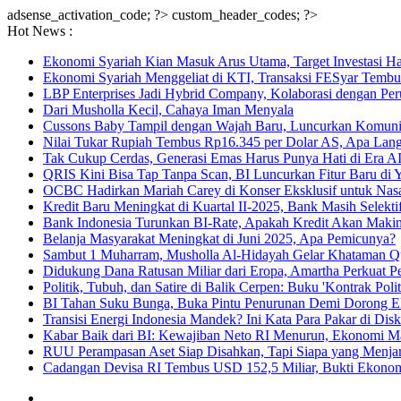
adsense_activation_code; ?>
custom_header_codes; ?>
Hot News :
Ekonomi Syariah Kian Masuk Arus Utama, Target Investasi Ha
Ekonomi Syariah Menggeliat di KTI, Transaksi FESyar Tembu
LBP Enterprises Jadi Hybrid Company, Kolaborasi dengan Per
Dari Musholla Kecil, Cahaya Iman Menyala
Cussons Baby Tampil dengan Wajah Baru, Luncurkan Komun
Nilai Tukar Rupiah Tembus Rp16.345 per Dolar AS, Apa Lan
Tak Cukup Cerdas, Generasi Emas Harus Punya Hati di Era AI
QRIS Kini Bisa Tap Tanpa Scan, BI Luncurkan Fitur Baru di 
OCBC Hadirkan Mariah Carey di Konser Eksklusif untuk Nas
Kredit Baru Meningkat di Kuartal II-2025, Bank Masih Selekt
Bank Indonesia Turunkan BI-Rate, Apakah Kredit Akan Maki
Belanja Masyarakat Meningkat di Juni 2025, Apa Pemicunya?
Sambut 1 Muharram, Musholla Al-Hidayah Gelar Khataman Q
Didukung Dana Ratusan Miliar dari Eropa, Amartha Perkua
Politik, Tubuh, dan Satire di Balik Cerpen: Buku 'Kontrak Poli
BI Tahan Suku Bunga, Buka Pintu Penurunan Demi Dorong 
Transisi Energi Indonesia Mandek? Ini Kata Para Pakar di Dis
Kabar Baik dari BI: Kewajiban Neto RI Menurun, Ekonomi 
RUU Perampasan Aset Siap Disahkan, Tapi Siapa yang Menja
Cadangan Devisa RI Tembus USD 152,5 Miliar, Bukti Ekono