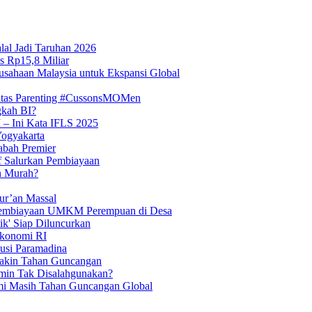
lal Jadi Taruhan 2026
s Rp15,8 Miliar
usahaan Malaysia untuk Ekspansi Global
itas Parenting #CussonsMOMen
gkah BI?
 – Ini Kata IFLS 2025
Yogyakarta
abah Premier
if Salurkan Pembiayaan
n Murah?
ur’an Massal
t Pembiayaan UMKM Perempuan di Desa
tik' Siap Diluncurkan
Ekonomi RI
kusi Paramadina
Makin Tahan Guncangan
min Tak Disalahgunakan?
mi Masih Tahan Guncangan Global