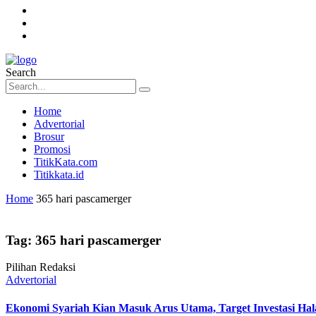
Search
Home
Advertorial
Brosur
Promosi
TitikKata.com
Titikkata.id
Home
365 hari pascamerger
Tag:
365 hari pascamerger
Pilihan Redaksi
Advertorial
Ekonomi Syariah Kian Masuk Arus Utama, Target Investasi Hala