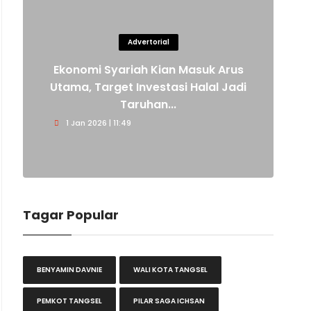
Advertorial
Ekonomi Syariah Kian Masuk Arus
Utama, Target Investasi Halal Jadi
Taruhan...
1 Jan 2026 | 11:49
Tagar Popular
BENYAMIN DAVNIE
WALI KOTA TANGSEL
PEMKOT TANGSEL
PILAR SAGA ICHSAN