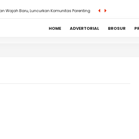
adsense_activation_code; ?>
custom_header_codes; ?>
n Wajah Baru, Luncurkan Komunitas Parenting
HOME
ADVERTORIAL
BROSUR
P
p16.345 per Dolar AS, Apa Langkah BI?
mas Harus Punya Hati di Era AI – Ini Kata IFLS
n, BI Luncurkan Fitur Baru di Yogyakarta
 di Konser Eksklusif untuk Nasabah Premier
tal II-2025, Bank Masih Selektif Salurkan