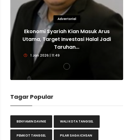
Advertorial
Ekonomi Syariah Kian Masuk Arus
E
Utama, Target Investasi Halal Jadi
U
Taruhan...
1 Jan 2026 | 11:49
Tagar Popular
BENYAMIN DAVNIE
WALI KOTA TANGSEL
PEMKOT TANGSEL
PILAR SAGA ICHSAN