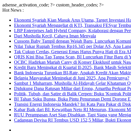
adsense_activation_code; ?>
custom_header_codes; ?>
Hot News :
Ekonomi Syariah Kian Masuk Arus Utama, Target Investasi Ha
Ekonomi Syariah Menggeliat di KTI, Transaksi FESyar Tembu
LBP Enterprises Jadi Hybrid Company, Kolaborasi dengan Per
Dari Musholla Kecil, Cahaya Iman Menyala
Cussons Baby Tampil dengan Wajah Baru, Luncurkan Komun
Nilai Tukar Rupiah Tembus Rp16.345 per Dolar AS, Apa Lan
Tak Cukup Cerdas, Generasi Emas Harus Punya Hati di Era AI
QRIS Kini Bisa Tap Tanpa Scan, BI Luncurkan Fitur Baru di 
OCBC Hadirkan Mariah Carey di Konser Eksklusif untuk Nas
Kredit Baru Meningkat di Kuartal II-2025, Bank Masih Selekt
Bank Indonesia Turunkan BI-Rate, Apakah Kredit Akan Maki
Belanja Masyarakat Meningkat di Juni 2025, Apa Pemicunya?
Sambut 1 Muharram, Musholla Al-Hidayah Gelar Khataman Q
Didukung Dana Ratusan Miliar dari Eropa, Amartha Perkua
Politik, Tubuh, dan Satire di Balik Cerpen: Buku 'Kontrak Poli
BI Tahan Suku Bunga, Buka Pintu Penurunan Demi Dorong 
Transisi Energi Indonesia Mandek? Ini Kata Para Pakar di Dis
Kabar Baik dari BI: Kewajiban Neto RI Menurun, Ekonomi 
RUU Perampasan Aset Siap Disahkan, Tapi Siapa yang Menja
Cadangan Devisa RI Tembus USD 152,5 Miliar, Bukti Ekono