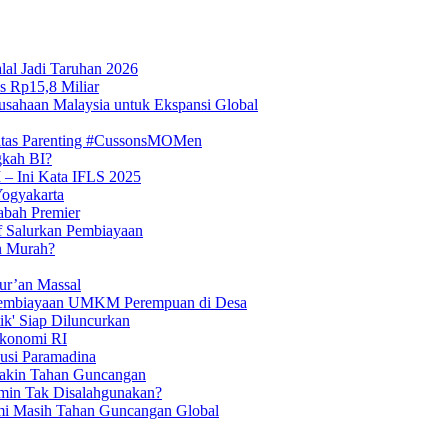
lal Jadi Taruhan 2026
s Rp15,8 Miliar
usahaan Malaysia untuk Ekspansi Global
itas Parenting #CussonsMOMen
gkah BI?
 – Ini Kata IFLS 2025
Yogyakarta
abah Premier
if Salurkan Pembiayaan
n Murah?
ur’an Massal
t Pembiayaan UMKM Perempuan di Desa
tik' Siap Diluncurkan
Ekonomi RI
kusi Paramadina
Makin Tahan Guncangan
min Tak Disalahgunakan?
mi Masih Tahan Guncangan Global