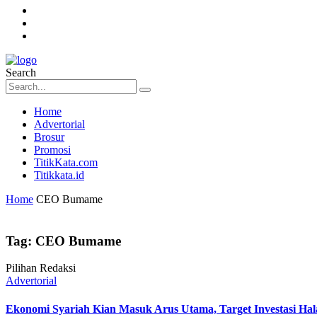
Search
Home
Advertorial
Brosur
Promosi
TitikKata.com
Titikkata.id
Home
CEO Bumame
Tag:
CEO Bumame
Pilihan Redaksi
Advertorial
Ekonomi Syariah Kian Masuk Arus Utama, Target Investasi Hala