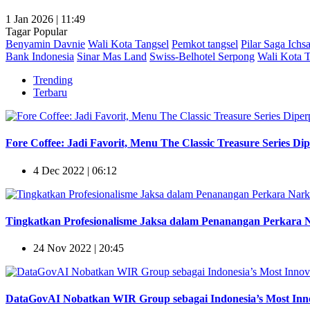
1 Jan 2026 | 11:49
Tagar Popular
Benyamin Davnie
Wali Kota Tangsel
Pemkot tangsel
Pilar Saga Ichs
Bank Indonesia
Sinar Mas Land
Swiss-Belhotel Serpong
Wali Kota T
Trending
Terbaru
Fore Coffee: Jadi Favorit, Menu The Classic Treasure Series Di
4 Dec 2022 | 06:12
Tingkatkan Profesionalisme Jaksa dalam Penanangan Perkara Na
24 Nov 2022 | 20:45
DataGovAI Nobatkan WIR Group sebagai Indonesia’s Most Innov