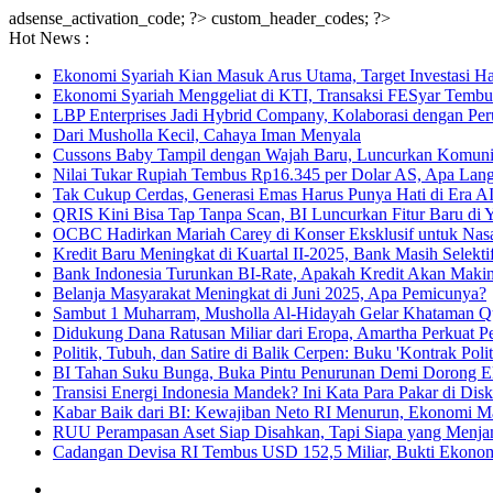
adsense_activation_code; ?>
custom_header_codes; ?>
Hot News :
Ekonomi Syariah Kian Masuk Arus Utama, Target Investasi Ha
Ekonomi Syariah Menggeliat di KTI, Transaksi FESyar Tembu
LBP Enterprises Jadi Hybrid Company, Kolaborasi dengan Per
Dari Musholla Kecil, Cahaya Iman Menyala
Cussons Baby Tampil dengan Wajah Baru, Luncurkan Komun
Nilai Tukar Rupiah Tembus Rp16.345 per Dolar AS, Apa Lan
Tak Cukup Cerdas, Generasi Emas Harus Punya Hati di Era AI
QRIS Kini Bisa Tap Tanpa Scan, BI Luncurkan Fitur Baru di 
OCBC Hadirkan Mariah Carey di Konser Eksklusif untuk Nas
Kredit Baru Meningkat di Kuartal II-2025, Bank Masih Selekt
Bank Indonesia Turunkan BI-Rate, Apakah Kredit Akan Maki
Belanja Masyarakat Meningkat di Juni 2025, Apa Pemicunya?
Sambut 1 Muharram, Musholla Al-Hidayah Gelar Khataman Q
Didukung Dana Ratusan Miliar dari Eropa, Amartha Perkua
Politik, Tubuh, dan Satire di Balik Cerpen: Buku 'Kontrak Poli
BI Tahan Suku Bunga, Buka Pintu Penurunan Demi Dorong 
Transisi Energi Indonesia Mandek? Ini Kata Para Pakar di Dis
Kabar Baik dari BI: Kewajiban Neto RI Menurun, Ekonomi 
RUU Perampasan Aset Siap Disahkan, Tapi Siapa yang Menja
Cadangan Devisa RI Tembus USD 152,5 Miliar, Bukti Ekono