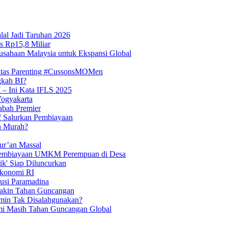
lal Jadi Taruhan 2026
s Rp15,8 Miliar
usahaan Malaysia untuk Ekspansi Global
itas Parenting #CussonsMOMen
gkah BI?
 – Ini Kata IFLS 2025
Yogyakarta
abah Premier
if Salurkan Pembiayaan
n Murah?
ur’an Massal
t Pembiayaan UMKM Perempuan di Desa
tik' Siap Diluncurkan
Ekonomi RI
kusi Paramadina
Makin Tahan Guncangan
min Tak Disalahgunakan?
mi Masih Tahan Guncangan Global