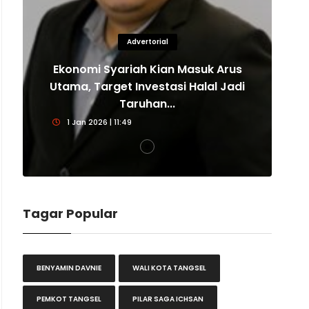
Advertorial
Ekonomi Syariah Kian Masuk Arus
E
Utama, Target Investasi Halal Jadi
U
Taruhan...
1 Jan 2026 | 11:49
Tagar Popular
BENYAMIN DAVNIE
WALI KOTA TANGSEL
PEMKOT TANGSEL
PILAR SAGA ICHSAN