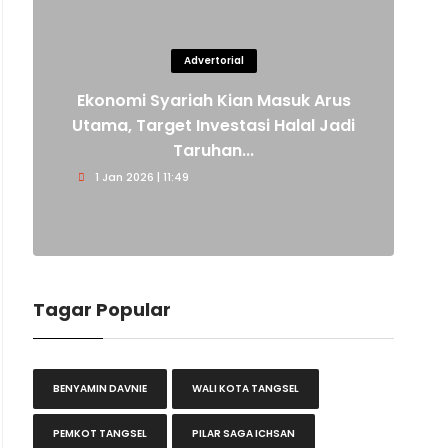
Advertorial
Ekonomi Syariah Kian Masuk Arus
Utama, Target Investasi Halal Jadi
Taruhan...
1 Jan 2026 | 11:49
Tagar Popular
BENYAMIN DAVNIE
WALI KOTA TANGSEL
PEMKOT TANGSEL
PILAR SAGA ICHSAN