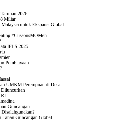
i Taruhan 2026
8 Miliar
 Malaysia untuk Ekspansi Global
renting #CussonsMOMen
?
Kata IFLS 2025
rta
emier
rkan Pembiayaan
?
assal
ayaan UMKM Perempuan di Desa
p Diluncurkan
 RI
ramadina
ahan Guncangan
k Disalahgunakan?
h Tahan Guncangan Global