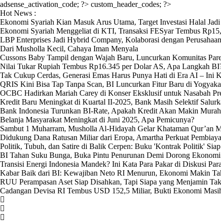
adsense_activation_code; ?>
custom_header_codes; ?>
Hot News :
Ekonomi Syariah Kian Masuk Arus Utama, Target Investasi Halal Jad
Ekonomi Syariah Menggeliat di KTI, Transaksi FESyar Tembus Rp15,
LBP Enterprises Jadi Hybrid Company, Kolaborasi dengan Perusahaan
Dari Musholla Kecil, Cahaya Iman Menyala
Cussons Baby Tampil dengan Wajah Baru, Luncurkan Komunitas Pa
Nilai Tukar Rupiah Tembus Rp16.345 per Dolar AS, Apa Langkah BI
Tak Cukup Cerdas, Generasi Emas Harus Punya Hati di Era AI – Ini 
QRIS Kini Bisa Tap Tanpa Scan, BI Luncurkan Fitur Baru di Yogyaka
OCBC Hadirkan Mariah Carey di Konser Eksklusif untuk Nasabah Pr
Kredit Baru Meningkat di Kuartal II-2025, Bank Masih Selektif Salu
Bank Indonesia Turunkan BI-Rate, Apakah Kredit Akan Makin Murah
Belanja Masyarakat Meningkat di Juni 2025, Apa Pemicunya?
Sambut 1 Muharram, Musholla Al-Hidayah Gelar Khataman Qur’an M
Didukung Dana Ratusan Miliar dari Eropa, Amartha Perkuat Pembi
Politik, Tubuh, dan Satire di Balik Cerpen: Buku 'Kontrak Politik' Sia
BI Tahan Suku Bunga, Buka Pintu Penurunan Demi Dorong Ekonomi
Transisi Energi Indonesia Mandek? Ini Kata Para Pakar di Diskusi Pa
Kabar Baik dari BI: Kewajiban Neto RI Menurun, Ekonomi Makin T
RUU Perampasan Aset Siap Disahkan, Tapi Siapa yang Menjamin Ta
Cadangan Devisa RI Tembus USD 152,5 Miliar, Bukti Ekonomi Masi