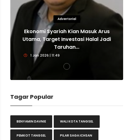
Advertorial
Ekonomi Syariah Kian Masuk Arus
E
Utama, Target Investasi Halal Jadi
U
Taruhan...
1 Jan 2026 | 11:49
Tagar Popular
BENYAMIN DAVNIE
WALI KOTA TANGSEL
PEMKOT TANGSEL
PILAR SAGA ICHSAN