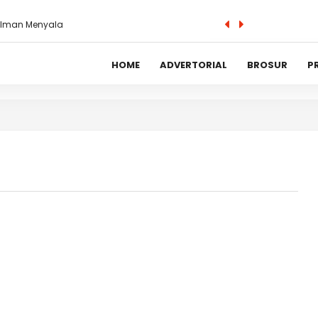
adsense_activation_code; ?>
custom_header_codes; ?>
a Iman Menyala
HOME
ADVERTORIAL
BROSUR
P
n Wajah Baru, Luncurkan Komunitas Parenting
p16.345 per Dolar AS, Apa Langkah BI?
mas Harus Punya Hati di Era AI – Ini Kata IFLS
n, BI Luncurkan Fitur Baru di Yogyakarta
 di Konser Eksklusif untuk Nasabah Premier